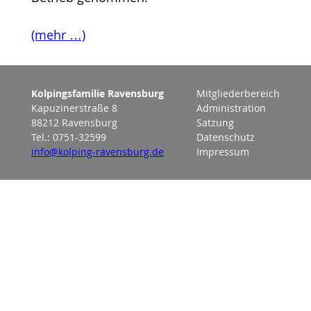
(mehr …)
Kolpingsfamilie Ravensburg
Mitgliederbereich
Kapuzinerstraße 8
Administration
88212 Ravensburg
Satzung
Tel.: 0751-32599
Datenschutz
info@kolping-ravensburg.de
Impressum