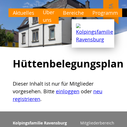
Über
Aktuelles
Bereiche
Programm
uns
Hüttenbelegungsplan
Dieser Inhalt ist nur für Mitglieder
vorgesehen. Bitte
einloggen
oder
neu
registrieren
.
Kolpingsfamilie Ravensburg
Mitgliederbereich