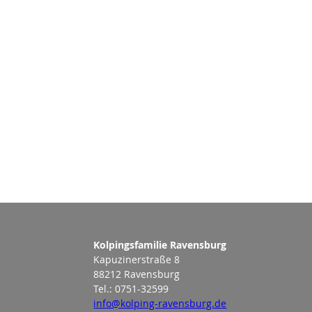
Kolpingsfamilie Ravensburg
Kapuzinerstraße 8
88212 Ravensburg
Tel.: 0751-32599
info@kolping-ravensburg.de