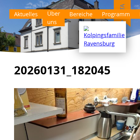
Über
Aktuelles
Bereiche
Programm
uns
20260131_182045